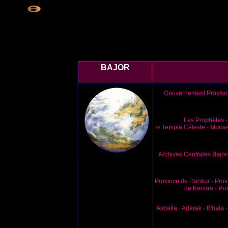
BAJOR
Gouvernement Proviso
Les Prophètes
le
Temple Céleste
-
Monas
Archives Centrales Bajo
Province de Dahkur
-
Prov
de Kendra
-
Pro
Ashalla
-
Adarak
-
B'hala