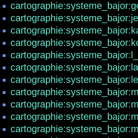
cartographie:systeme_bajor:
cartographie:systeme_bajor:j
cartographie:systeme_bajor:k
cartographie:systeme_bajor:
cartographie:systeme_bajor:l
cartographie:systeme_bajor:
cartographie:systeme_bajor:l
cartographie:systeme_bajor:m
cartographie:systeme_bajor:
cartographie:systeme_bajor:
cartographie:systeme_bajor: