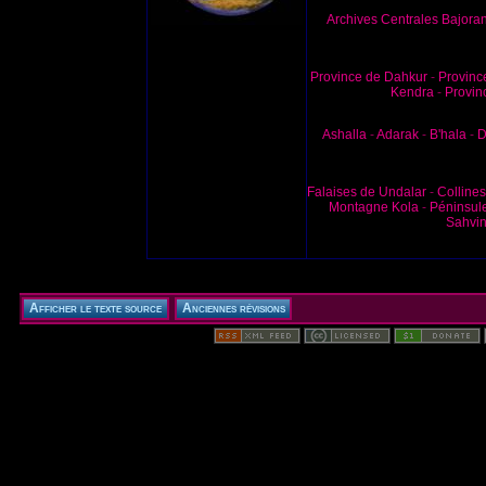
Archives Centrales Bajora
Province de Dahkur
-
Provinc
Kendra
-
Provin
Ashalla
-
Adarak
-
B'hala
-
D
Falaises de Undalar
-
Colline
Montagne Kola
-
Péninsul
Sahvi