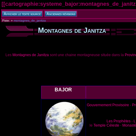
[[
cartographie:systeme_bajor:montagnes_de_janitz
Piste:
»
montagnes_de_janitza
Montagnes de Janitza
Les
Montagnes de Janitza
sont une chaine montagneuse située dans la
Provin
BAJOR
Gouvernement Provisoire
-
Pr
Les Prophètes
-
L
le
Temple Céleste
-
Monastè