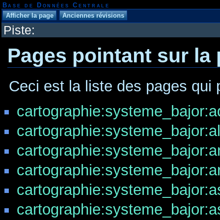
Base de Données Centrale
Piste:
Pages pointant sur la
Ceci est la liste des pages qui 
cartographie:systeme_bajor:a
cartographie:systeme_bajor:al
cartographie:systeme_bajor:
cartographie:systeme_bajor:a
cartographie:systeme_bajor:a
cartographie:systeme_bajor