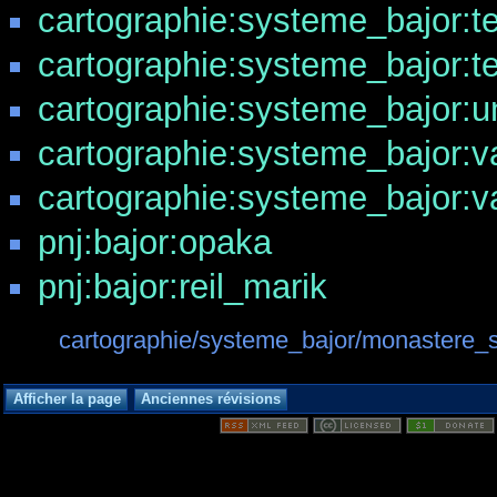
cartographie:systeme_bajor:t
cartographie:systeme_bajor:
cartographie:systeme_bajor:u
cartographie:systeme_bajor:v
cartographie:systeme_bajor:v
pnj:bajor:opaka
pnj:bajor:reil_marik
cartographie/systeme_bajor/monastere_shi