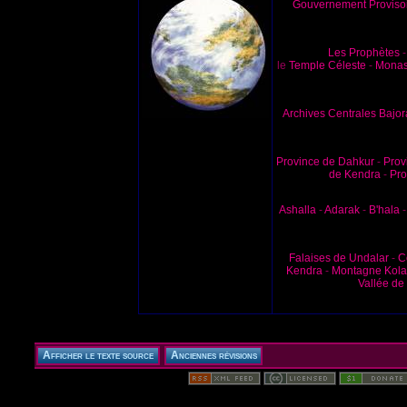
Gouvernement Proviso
Les Prophètes
le
Temple Céleste
-
Monas
Archives Centrales Bajo
Province de Dahkur
-
Prov
de Kendra
-
Pro
Ashalla
-
Adarak
-
B'hala
Falaises de Undalar
-
C
Kendra
-
Montagne Kola
Vallée de