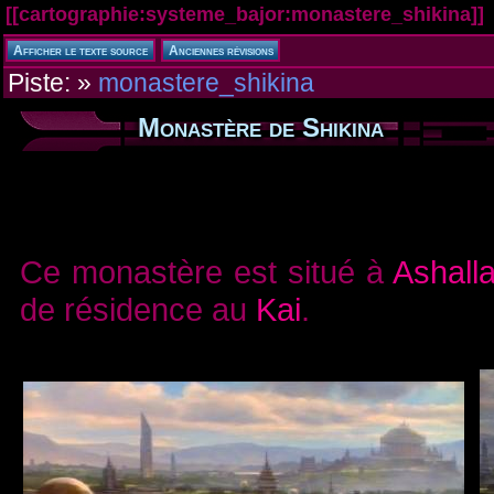
[[
cartographie:systeme_bajor:monastere_shikina
]]
Piste:
»
monastere_shikina
Monastère de Shikina
Ce monastère est situé à
Ashall
de résidence au
Kai
.