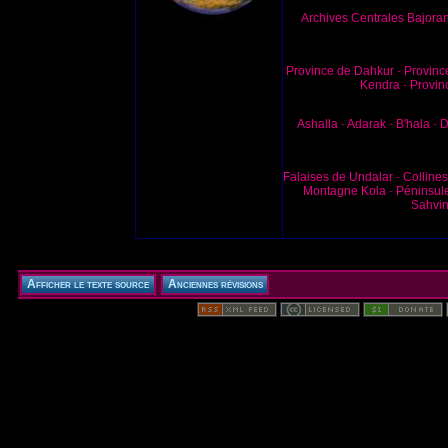
Archives Centrales Bajora
Province de Dahkur
-
Provinc
Kendra
-
Provin
Ashalla
-
Adarak
-
B'hala
-
D
Falaises de Undalar
-
Colline
Montagne Kola
-
Péninsul
Sahvi