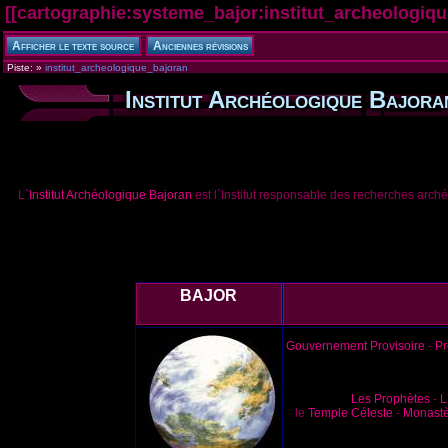
[[
cartographie:systeme_bajor:institut_archeologiq
Piste:
»
institut_archeologique_bajoran
Institut Archéologique Bajora
L´
Institut Archéologique Bajoran
est l´Institut responsable des recherches arch
BAJOR
Gouvernement Provisoire
-
Pr
Les Prophètes
-
L
le
Temple Céleste
-
Monastè