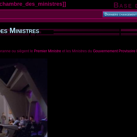
:chambre_des_ministres
]]
Base 
es Ministres
oranne ou siègent le
Premier Ministre
et les Ministres du
Gouvernement Provisoire 