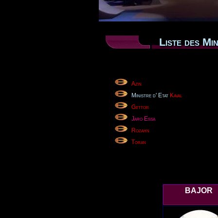
Liste des Mi
Azin
Ministre d' Etat
Kaval
Gettor
Jaro Essa
Rozahn
Toran
BAJOR