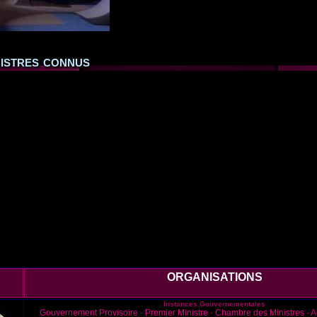
nistres connus
ORGANISATIONS
Instances Gouvernementales
Gouvernement Provisoire
-
Premier Ministre
-
Chambre des Ministres
-
A