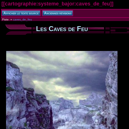
[[
cartographie:systeme_bajor:caves_de_feu
]]
Piste:
»
caves_de_feu
Les Caves de Feu