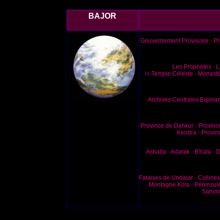
BAJOR
Gouvernement Provisoire
-
Pr
Les Prophètes
-
L
le
Temple Céleste
-
Monastè
Archives Centrales Bajora
Province de Dahkur
-
Provinc
Kendra
-
Provin
Ashalla
-
Adarak
-
B'hala
-
D
Falaises de Undalar
-
Colline
Montagne Kola
-
Péninsul
Sahvi