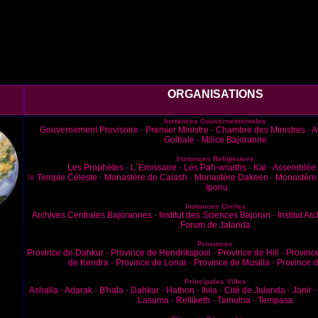
ORGANISATIONS
Instances Gouvernementales
Gouvernement Provisoire
-
Premier Ministre
-
Chambre des Ministres
-
A
Golbale
-
Milice Bajoranne
Instances Religieuses
Les Prophètes
-
L´Emissaire
-
Les Pah-wraiths
-
Kai
-
Assemblée 
le
Temple Céleste
-
Monastère de Calash
-
Monastère Dakeen
-
Monastère 
´Iponu
Instances Civiles
Archives Centrales Bajorannes
-
Institut des Sciences Bajoran
-
Institut A
Forum de Jalanda
Provinces
Province de Dahkur
-
Province de Hendrikspool
-
Province de Hill
-
Provinc
de Kendra
-
Province de Lonar
-
Province de Musilla
-
Province 
Principales Villes
Ashalla
-
Adarak
-
B'hala
-
Dahkur
-
Hathon
-
Ilvia
-
Cité de Jalanda
-
Janir
Lasuma
-
Relliketh
-
Tamulna
-
Tempasa