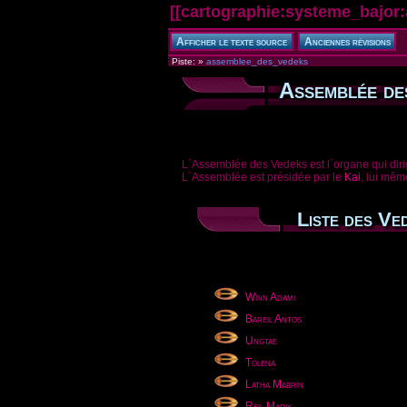
[[
cartographie:systeme_bajor
Piste:
»
assemblee_des_vedeks
Assemblée de
L´Assemblée des Vedeks est l´organe qui diri
L´Assemblée est présidée par le
Kai
, lui mêm
Liste des Ve
Winn Adami
Bareil Antos
Ungtae
Tolena
Latha Mabrin
Reil Marik