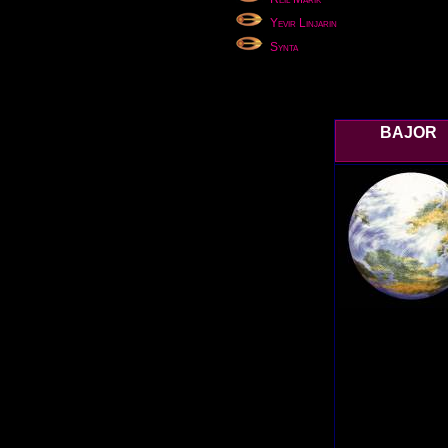
Yevir Linjarin
Synta
BAJOR