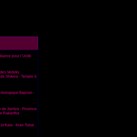
lliance pour l´Unité
des Vedeks
de Shikina
-
Temple d
rchéologique Bajoran
-
e de Janitza
-
Province
de Rakantha
-
Jo'Kala
-
Kran-Tobal
-