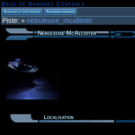
Base de Données Centrale
Piste:
»
nebuleuse_mcallister
Nébuleuse McAllister
Localisation