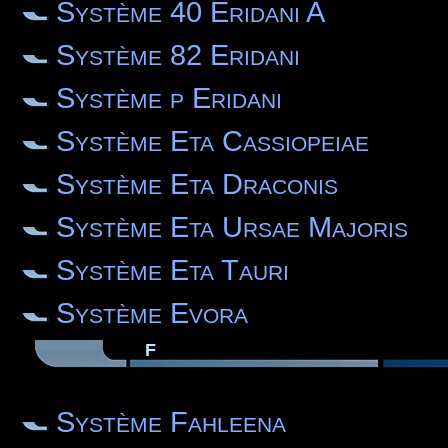
Système 40 Eridani A
Système 82 Eridani
Système p Eridani
Système Eta Cassiopeiae
Système Eta Draconis
Système Eta Ursae Majoris
Système Eta Tauri
Système Evora
F
Système Fahleena