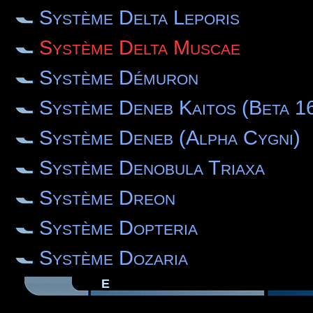
Système Delta Leporis
Système Delta Muscae
Système Démuron
Système Deneb Kaitos (Beta 16
Système Deneb (Alpha Cygni)
Système Denobula Triaxa
Système Dreon
Système Dopteria
Système Dozaria
E