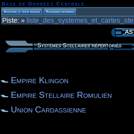
Base de Données Centrale
Piste:
»
liste_des_systemes_et_cartes_stel
AS
Systèmes Stellaires répertoriés
Empire Klingon
Empire Stellaire Romulien
Union Cardassienne