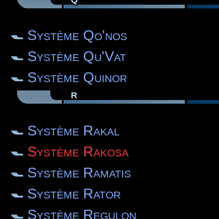
Q
Système Qo'nos
Système Qu'Vat
Système Quinor
R
Système Rakal
Système Rakosa
Système Ramatis
Système Rator
Système Regulon