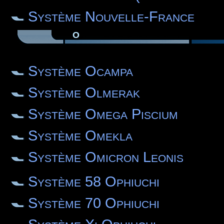
Système Nouvelle-France
O
Système Ocampa
Système Olmerak
Système Omega Piscium
Système Omekla
Système Omicron Leonis
Système 58 Ophiuchi
Système 70 Ophiuchi