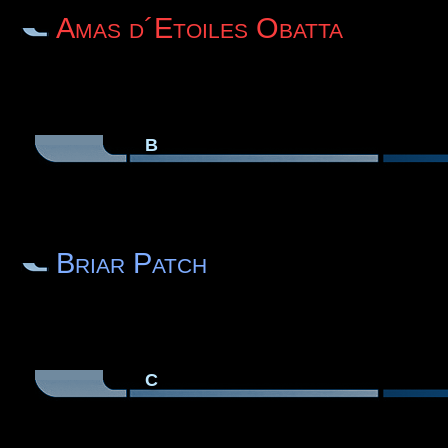
Amas d´Etoiles Obatta
B
Briar Patch
C