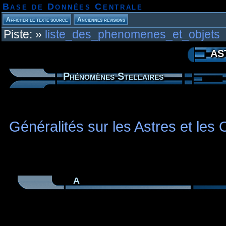
Base de Données Centrale
Piste:
»
liste_des_phenomenes_et_objets
AS
Phénomènes Stellaires
Généralités sur les Astres et les
A