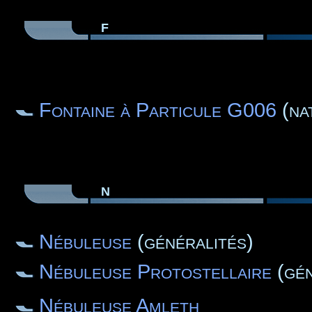
F
Fontaine à Particule G006
(na
N
Nébuleuse
(généralités)
Nébuleuse Protostellaire
(gén
Nébuleuse Amleth