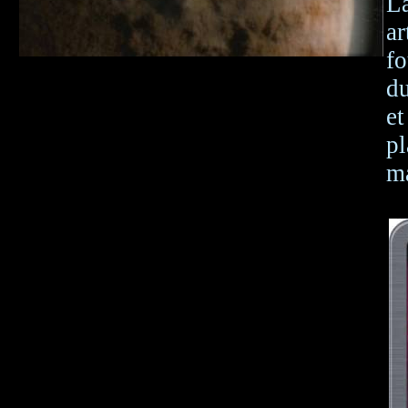
L
ar
fo
du
e
pl
m