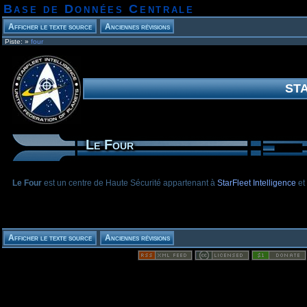
Base de Données Centrale
Piste:
»
four
ST
Le Four
Le Four
est un centre de Haute Sécurité appartenant à
StarFleet Intelligence
et 