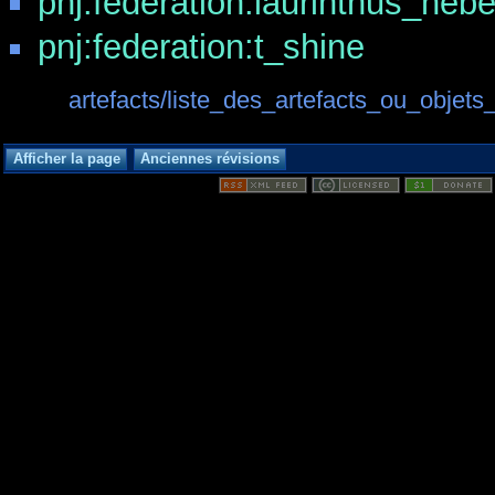
pnj:federation:laurinthus_nebe
pnj:federation:t_shine
artefacts/liste_des_artefacts_ou_objets_