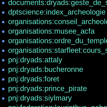
documents:dryads:geste_de_si
dptscience:index_archeologie
organisations:conseil_archeo
organisations:musee_acfa
organisations:ordre_du_templ
organisations:starfleet:cours_
pnj:dryads:attaly
pnj:dryads:bucheronne
pnj:dryads:foret
pnj:dryads:prince_pirate
pnj:dryads:siylmary