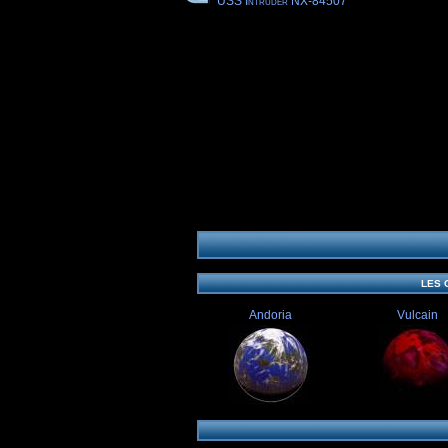
USS Intruder NX-84507
LES 
Andoria
Vulcain