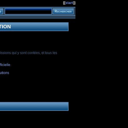
[[
start
]]
TION
ssions qui y sont contées, et tous les
icielle
.
utions