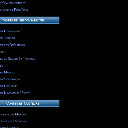
s Complémentaires
ctions et Privilèges
Postes et Responsabilités
ier Commandant
er Officier
ier des Opérations
iller
er de Sécurité / Tactique
es
ier Médical
er Scientifique
er Ingénieur
er Navigateur / Pilote
Contes et Conteurs
othèque des Missions
anning des Missions