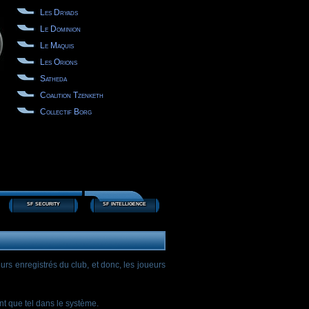
Les Dryads
Le Dominion
Le Maquis
Les Orions
Satheda
Coalition Tzenketh
Collectif Borg
sf security
sf intelligence
rs enregistrés du club, et donc, les joueurs
nt que tel dans le système.