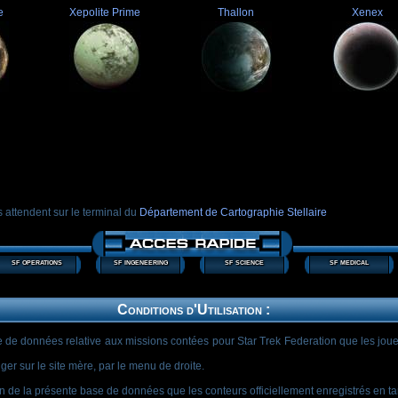
e
Xepolite Prime
Thallon
Xenex
s attendent sur le terminal du
Département de Cartographie Stellaire
sf operations
sf ingeneering
sf science
sf medical
Conditions d'Utilisation :
e de données relative aux missions contées pour Star Trek Federation que les joueu
er sur le site mère, par le menu de droite.
n de la présente base de données que les conteurs officiellement enregistrés en ta