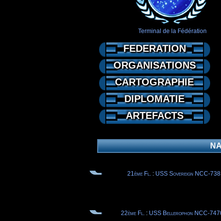
Terminal de la Fédération
FEDERATION
ORGANISATIONS
CARTOGRAPHIE
DIPLOMATIE
ARTEFACTS
NA
21ème Fl.
:
USS Sovereign NCC-738
22ème Fl.
:
USS Bellerophon NCC-747