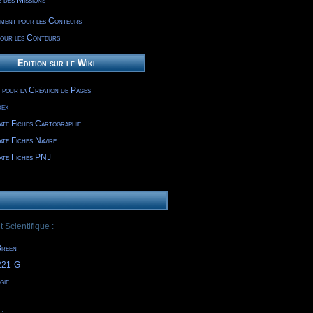
 des Missions
ment pour les Conteurs
pour les Conteurs
Edition sur le Wiki
 pour la Création de Pages
dex
ate Fiches Cartographie
ate Fiches Navire
ate Fiches PNJ
Scientifique :
Breen
221-G
gie
: