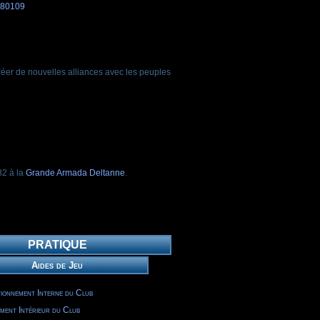
-80109
réer de nouvelles alliances avec les peuples
82 à la
Grande Armada Deltanne
.
PRATIQUE
Aides de Jeu
ionnement Interne du Club
ment Intérieur du Club