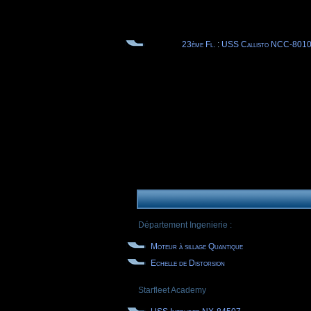
23ème Fl.
:
USS Callisto NCC-801
Département Ingenierie :
Moteur à sillage Quantique
Echelle de Distorsion
Starfleet Academy