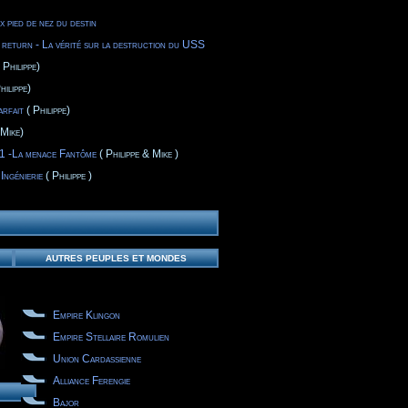
 pied de nez du destin
 return - La vérité sur la destruction du USS
 Philippe)
hilippe)
arfait
( Philippe)
Mike)
1 -La menace Fantôme
( Philippe & Mike )
Ingénierie
( Philippe )
AUTRES PEUPLES ET MONDES
Empire Klingon
Empire Stellaire Romulien
Union Cardassienne
Alliance Ferengie
Bajor