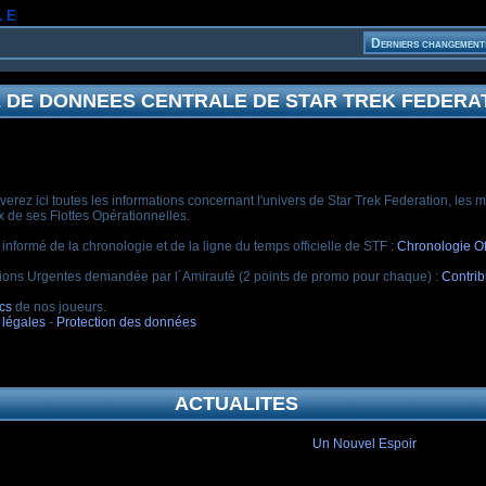
le
 DE DONNEES CENTRALE DE STAR TREK FEDERA
verez ici toutes les informations concernant l'univers de Star Trek Federation, les mi
 de ses Flottes Opérationnelles.
 informé de la chronologie et de la ligne du temps officielle de STF :
Chronologie Off
tions Urgentes demandée par l´Amirauté (2 points de promo pour chaque) :
Contrib
cs
de nos joueurs.
 légales
-
Protection des données
ACTUALITES
Un Nouvel Espoir