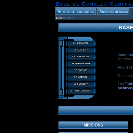
Base de Données Centra
Piste:
»
start
BASE
sf command
sf academy
Vous trou
sf operations
vaisseaux
sf ingeneering
Pour être
sf science
Contribu
sf medical
sf security
Les
Fanfi
mentions
sf intelligence
MISSIONS