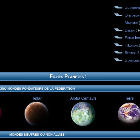
Un curieux
Opération
Majestic
(
Destin
( P
Futur Imp
Ti'Larian
(
Section 3
Starfleet 
Fiches Planètes :
CINQ MONDES FONDATEURS DE LA FEDERATION
Tellar
Alpha Centauri
Terre
MONDES NEUTRES OU NON-ALLIES