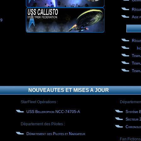
Genre
Règle
Aide 
09
Règle
In
Templ
Templ
Templ
NOUVEAUTES ET MISES A JOUR
StarFleet Opérations :
Département 
USS Bellerophon NCC-74705-A
Système 
Secteur 
Département des Pilotes :
Chronolo
Département des Pilotes et Navigateur
Fan Fictions 