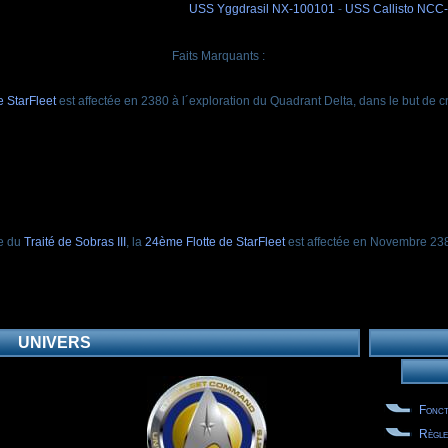
USS Yggdrasil NX-100101
-
USS Callisto NCC
Faits Marquants :
 StarFleet
est affectée en 2380 à l´exploration du Quadrant Delta, dans le but de c
re du
Traité de Sobras III
, la
24ème Flotte de StarFleet
est affectée en Novembre 23
UNIVERS
Fonct
Règle