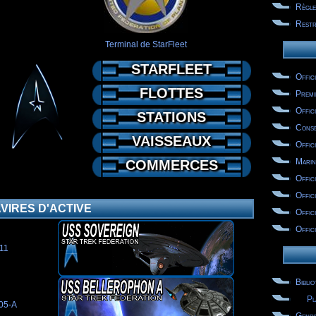
Règle
Restri
Terminal de StarFleet
STARFLEET
Offic
FLOTTES
Premi
Offic
STATIONS
Conse
VAISSEAUX
Offici
Marin
COMMERCES
Offic
Offici
VIRES D'ACTIVE
Offici
Offici
11
Bibli
Pl
05-A